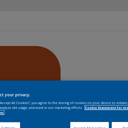
ct your privacy.
 “Accept All Cookies”, you agree to the storing of cookies on your device to enhanc
analyze site usage, and assist in our marketing efforts.
Cookie Statement for m
on.
Encontra
 Settings
Accept All Cookies
Rej