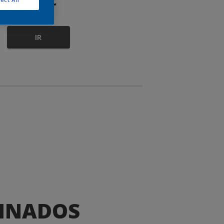
color
IR
DINADOS