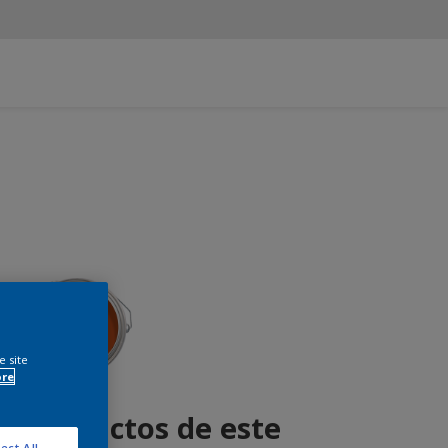
e site
ore
r productos de este
ect All