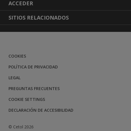
ACERCA DE CETOL
ACCEDER
COMUNICATE CON NOSOTROS
ACCESIBILIDAD
SITIOS RELACIONADOS
POLITICA DE CALIDAD
EXACTITUD DEL COLOR
ALBA
MANAGE COOKIE PREFERENCES
BRIKOL
YOUTUBE
COOKIES
POLÍTICA DE PRIVACIDAD
LEGAL
PREGUNTAS FRECUENTES
COOKIE SETTINGS
DECLARACIÓN DE ACCESIBILIDAD
© Cetol 2026