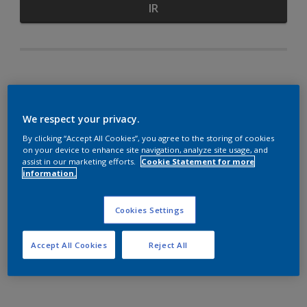
IR
We respect your privacy.
SECCIÓN DE COLORES
By clicking “Accept All Cookies”, you agree to the storing of cookies
on your device to enhance site navigation, analyze site usage, and
COORDINADOS
assist in our marketing efforts.
Cookie Statement for more
information.
Cookies Settings
Accept All Cookies
Reject All