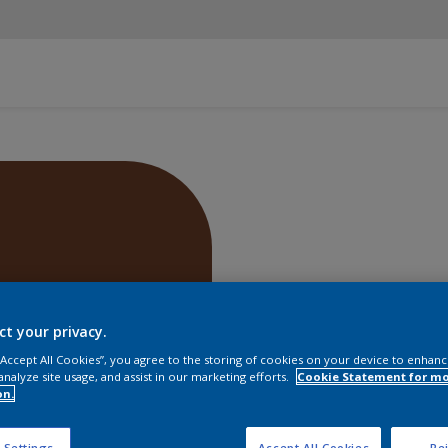
ct your privacy.
 “Accept All Cookies”, you agree to the storing of cookies on your device to enhanc
analyze site usage, and assist in our marketing efforts.
Cookie Statement for m
on.
Encontra
 Settings
Accept All Cookies
Rej