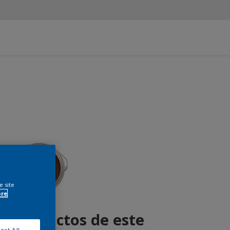
e site
ore
r productos de este
ect All