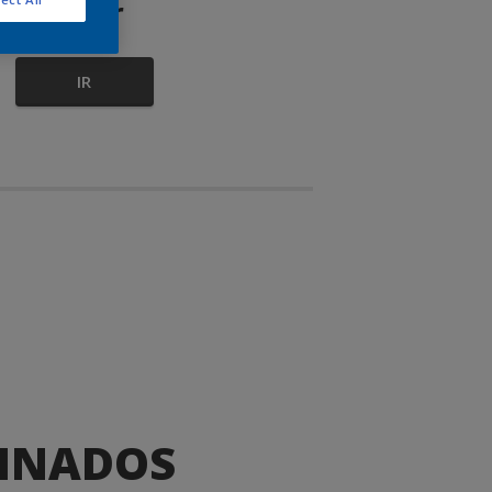
color
IR
DINADOS