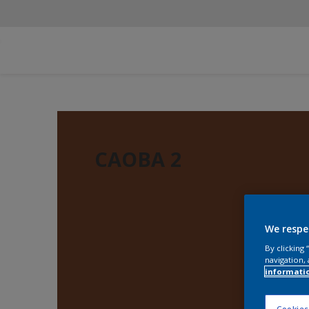
CAOBA 2
We respe
By clicking
navigation, 
informati
Cookies